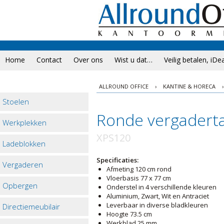
Home
Contact
Over ons
Wist u dat…
Veilig betalen, iDe
ALLROUND OFFICE
›
KANTINE & HORECA
›
Stoelen
Ronde vergaderta
Werkplekken
XPS120
Ladeblokken
Specificaties:
Vergaderen
Afmeting 120 cm rond
Vloerbasis 77 x 77 cm
Opbergen
Onderstel in 4 verschillende kleuren
Aluminium, Zwart, Wit en Antraciet
Leverbaar in diverse bladkleuren
Directiemeubilair
Hoogte 73.5 cm
Werkblad 25 mm