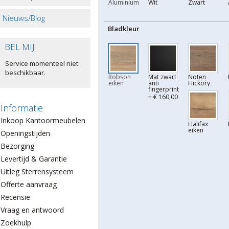
Aluminium
Wit
Zwart
Nieuws/Blog
Bladkleur
BEL MIJ
Service momenteel niet
beschikbaar.
Robson
Mat zwart
Noten
eiken
anti
Hickory
fingerprint
+ € 160,00
Informatie
Inkoop Kantoormeubelen
Halifax
eiken
Openingstijden
Bezorging
Levertijd & Garantie
Uitleg Sterrensysteem
Offerte aanvraag
Recensie
Vraag en antwoord
Zoekhulp