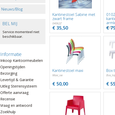
Nieuws/Blog
Kantinestoel Sabine met
0102
zwart frame
kant
arml
BEL MIJ
04062Z
€ 35,50
€ 7
0102
Service momenteel niet
beschikbaar.
Informatie
Inkoop Kantoormeubelen
Openingstijden
Kantinestoel maxi
Box t
Bezorging
Maxi_sw
Box_taf
Levertijd & Garantie
€ 50,00
€ 5
Uitleg Sterrensysteem
Offerte aanvraag
Recensie
Vraag en antwoord
Zoekhulp