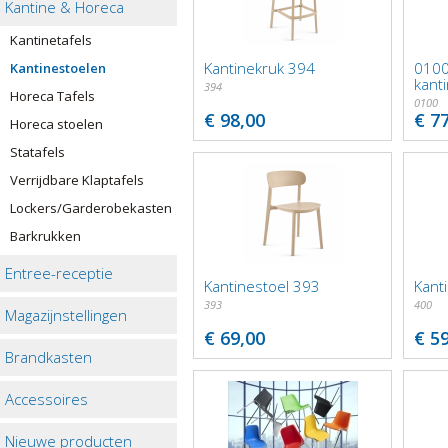
Kantine & Horeca
Kantinetafels
Kantinekruk 394
0100
Kantinestoelen
kant
394
Horeca Tafels
0100
€ 98,00
€ 7
Horeca stoelen
Statafels
Verrijdbare Klaptafels
Lockers/Garderobekasten
Barkrukken
Entree-receptie
Kantinestoel 393
Kant
393
400
Magazijnstellingen
€ 69,00
€ 5
Brandkasten
Accessoires
Nieuwe producten