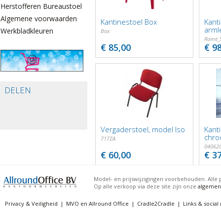
Herstofferen Bureaustoelen
Algemene voorwaarden
Kantinestoel Box
Kant
arml
Werkbladkleuren
Box
Rome_
€ 85,00
€ 9
DELEN
Vergaderstoel, model Iso
Kant
chro
717ZA
04062
€ 60,00
€ 3
Model- en prijswijzigingen voorbehouden. Alle p
Op alle verkoop via deze site zijn onze
algemen
Privacy & Veiligheid
MVO en Allround Office
Cradle2Cradle
Links & social