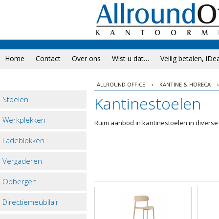
Home
Contact
Over ons
Wist u dat…
Veilig betalen, iDe
ALLROUND OFFICE
›
KANTINE & HORECA
›
Kantinestoelen
Stoelen
Werkplekken
Ruim aanbod in kantinestoelen in diverse
Ladeblokken
Vergaderen
Opbergen
Directiemeubilair