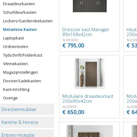
Draaideurkasten
Schuifdeurkasten
Lockers/Garderobekasten
Dressoir kast Manager
Hout
Melamine Kasten
89x168x42cm
200
Laptopkast
NL0918DO
NLESD
€ 795,00
€ 5
Ordnermolen
Tijdschrift/Folderkast
Vitrinekasten
Magazijnstellingen
Dossier/Ladekasten
Kast-inrichting
Modulaire draaideurkast
Modu
Overige
200x90x42cm
200
NL209HD
NL209
Directiemeubilair
€ 650,00
€ 6
Kantine & Horeca
Entree-receptie