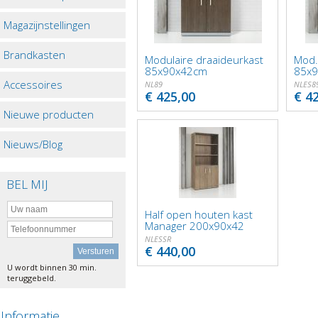
Magazijnstellingen
Brandkasten
Modulaire draaideurkast
Mod.
85x90x42cm
85x
Accessoires
NL89
NLES8
€ 425,00
€ 4
Nieuwe producten
Nieuws/Blog
BEL MIJ
Half open houten kast
Manager 200x90x42
NLESSR
€ 440,00
U wordt binnen 30 min.
teruggebeld.
Informatie