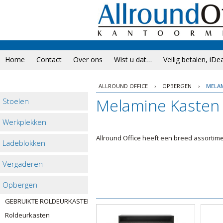
Home
Contact
Over ons
Wist u dat…
Veilig betalen, iDe
ALLROUND OFFICE
›
OPBERGEN
›
MELAM
Melamine Kasten
Stoelen
Werkplekken
Allround Office heeft een breed assortim
Ladeblokken
Vergaderen
Opbergen
GEBRUIKTE ROLDEURKASTEN
Roldeurkasten