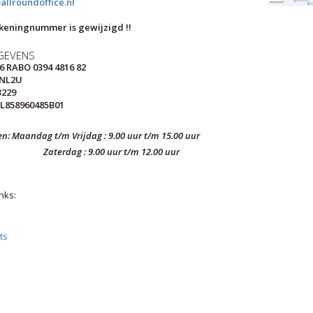
allroundoffice.nl
ekeningnummer is gewijzigd !!
EGEVENS
6 RABO 0394 4816 82
NL2U
3229
L858960485B01
n: Maandag t/m Vrijdag : 9.00 uur t/m 15.00 uur
g : 9.00 uur t/m 12.00 uur
nks:
ts