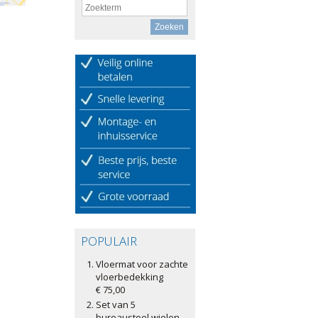
POPULAIR
Vloermat voor zachte
vloerbedekking
€ 75,00
Set van 5
bureaustoel wielen