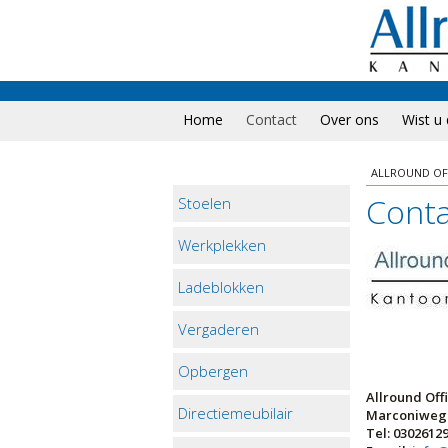
Home
Contact
Over ons
Wist u
ALLROUND OF
Cont
Stoelen
Werkplekken
Ladeblokken
Vergaderen
Opbergen
Allround Of
Directiemeubilair
Marconiweg 
Tel: 0302612