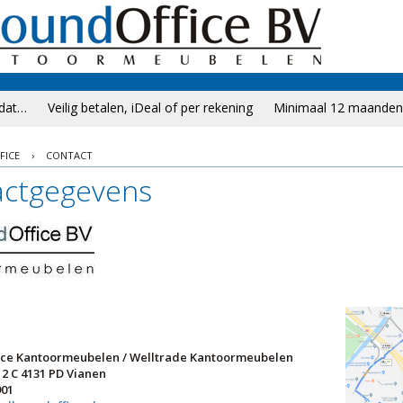
 dat…
Veilig betalen, iDeal of per rekening
Minimaal 12 maanden 
FICE
›
CONTACT
actgegevens
fice Kantoormeubelen / Welltrade Kantoormeubelen
2 C 4131 PD Vianen
901