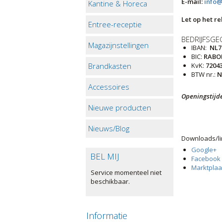
E-mail:
info@
Kantine & Horeca
Let op het r
Entree-receptie
BEDRIJFSG
Magazijnstellingen
IBAN:
NL7
BIC:
RABO
Brandkasten
KvK:
7204
BTW nr.:
N
Accessoires
Openingstijde
Nieuwe producten
Zaterda
Nieuws/Blog
Downloads/li
Google+
BEL MIJ
Facebook
Marktplaa
Service momenteel niet
beschikbaar.
Informatie