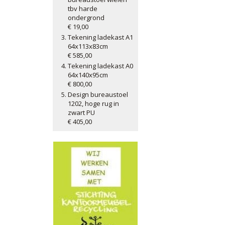
tbv harde
ondergrond
€ 19,00
Tekening ladekast A1
64x113x83cm
€ 585,00
Tekening ladekast A0
64x140x95cm
€ 800,00
Design bureaustoel
1202, hoge rug in
zwart PU
€ 405,00