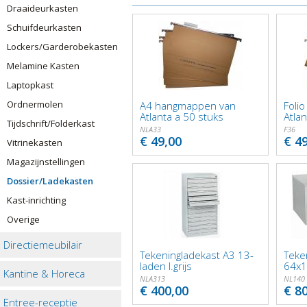
Draaideurkasten
Schuifdeurkasten
Lockers/Garderobekasten
Melamine Kasten
Laptopkast
Ordnermolen
A4 hangmappen van
Foli
Atlanta a 50 stuks
Atlan
Tijdschrift/Folderkast
NLA33
F36
€ 49,00
€ 4
Vitrinekasten
Magazijnstellingen
Dossier/Ladekasten
Kast-inrichting
Overige
Directiemeubilair
Tekeningladekast A3 13-
Teke
laden l.grijs
64x
Kantine & Horeca
NLA313
NL140
€ 400,00
€ 8
Entree-receptie