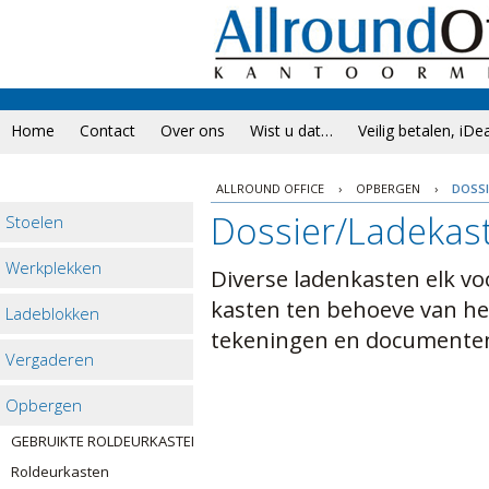
Home
Contact
Over ons
Wist u dat…
Veilig betalen, iDe
ALLROUND OFFICE
›
OPBERGEN
›
DOSSI
Dossier/Ladekas
Stoelen
Werkplekken
Diverse ladenkasten elk vo
kasten ten behoeve van h
Ladeblokken
tekeningen en documenten
Vergaderen
Opbergen
GEBRUIKTE ROLDEURKASTEN
Roldeurkasten