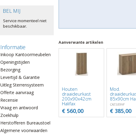
BEL MIJ
Service momenteel niet
beschikbaar.
Aanverwante artikelen
Informatie
Inkoop Kantoormeubelen
Openingstijden
Bezorging
Levertijd & Garantie
Uitleg Sterrensysteem
Houten
Mod.
Offerte aanvraag
draaideurkast
draaideurka
200x90x42cm
85x90cm Hal
Recensie
Halifax
CAES89HF
Vraag en antwoord
CAESHF
€ 560,00
€ 385,00
Zoekhulp
Herstofferen Bureaustoelen
Algemene voorwaarden