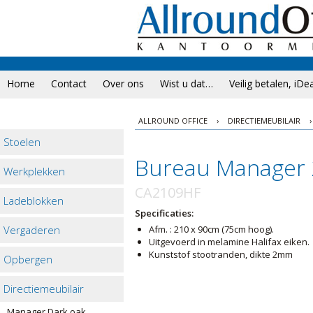
Home
Contact
Over ons
Wist u dat…
Veilig betalen, iDe
ALLROUND OFFICE
›
DIRECTIEMEUBILAIR
›
Stoelen
Bureau Manager 
Werkplekken
CA2109HF
Ladeblokken
Specificaties:
Vergaderen
Afm. : 210 x 90cm (75cm hoog).
Uitgevoerd in melamine Halifax eiken.
Kunststof stootranden, dikte 2mm
Opbergen
Directiemeubilair
Manager Dark oak