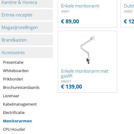
Kantine & Horeca
Enkele monitorarm
Dubb
NMA1
NMA2
Entree-receptie
€ 89,00
€ 1
Magazijnstellingen
Brandkasten
Accessoires
Presentatie
Whiteboarden
Enkele monitorarm met
gaslift
Prikborden
MAG01
€ 139,00
Brochurestandaards
Lezenaar
Kabelmanagement
Electrificatie
Monitorarmen
CPU Houder