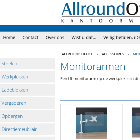
Home
Contact
Over ons
Wist u dat…
Veilig betalen, iD
ALLROUND OFFICE
›
ACCESSOIRES
›
MO
Monitorarmen
Stoelen
Werkplekken
Een tft monitorarm op de werkplek is in 
Ladeblokken
Vergaderen
Opbergen
Directiemeubilair