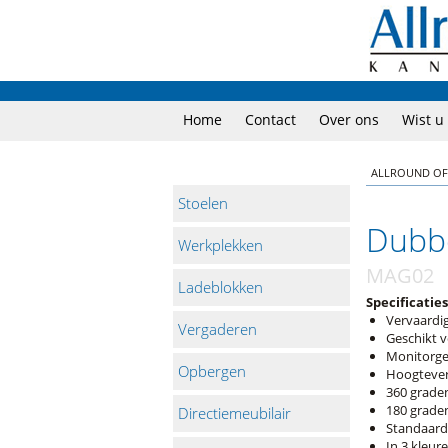
Home
Contact
Over ons
Wist u
ALLROUND OF
Stoelen
Dubbe
Werkplekken
MAG02
Ladeblokken
Specificaties
Vervaardig
Vergaderen
Geschikt v
Monitorgew
Opbergen
Hoogtever
360 grade
180 grade
Directiemeubilair
Standaard
In 3 kleur