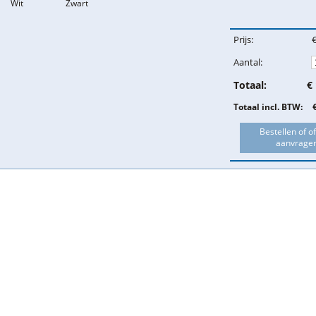
Wit
Zwart
Prijs:
Aantal:
Totaal:
€
Totaal incl. BTW:
Bestellen of of
aanvrage