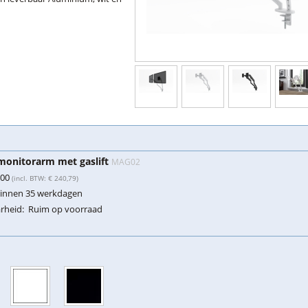
monitorarm met gaslift
MAG02
,00
(incl. BTW: € 240,79)
innen 35 werkdagen
rheid:
Ruim op voorraad