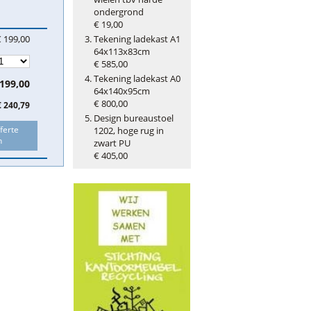
ondergrond
€ 19,00
€ 199,00
Tekening ladekast A1
64x113x83cm
€ 585,00
Tekening ladekast A0
 199,00
64x140x95cm
€ 800,00
€ 240,79
Design bureaustoel
ferte
1202, hoge rug in
n
zwart PU
€ 405,00