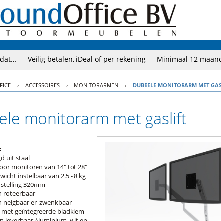
 dat…
Veilig betalen, iDeal of per rekening
Minimaal 12 maand
FICE
›
ACCESSOIRES
›
MONITORARMEN
›
DUBBELE MONITORARM MET GAS
le monitorarm met gaslift
:
d uit staal
oor monitoren van 14" tot 28"
icht instelbaar van 2.5 - 8 kg
stelling 320mm
n roteerbaar
n neigbaar en zwenkbaar
 met geïntegreerde bladklem
en leverbaar Aluminium, wit en