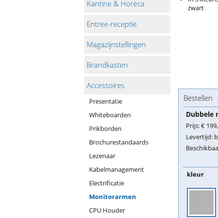
Kantine & Horeca
zwart
Entree-receptie
Magazijnstellingen
Brandkasten
Accessoires
Bestellen
Presentatie
Dubbele 
Whiteboarden
Prijs:
€ 199
Prikborden
Levertijd:
b
Brochurestandaards
Beschikbaa
Lezenaar
Kabelmanagement
kleur
Electrificatie
Monitorarmen
CPU Houder