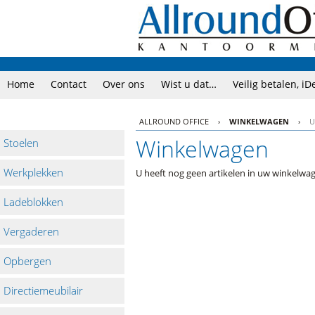
Home
Contact
Over ons
Wist u dat…
Veilig betalen, iD
ALLROUND OFFICE
›
WINKELWAGEN
›
U
Winkelwagen
Stoelen
Werkplekken
U heeft nog geen artikelen in uw winkelwa
Ladeblokken
Vergaderen
Opbergen
Directiemeubilair