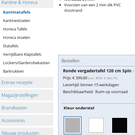
Kantine & Horeca
Voorzien van een 2 mm dik PVC
stootrand
Kantinetafels
Kantinestoelen
Horeca Tafels
Horeca stoelen
Statafels
Verrijdbare Klaptafels
Bestellen
Lockers/Garderobekasten
Ronde vergadertafel 120 cm Spin
Barkrukken
X
Prijs:
€ 399,00
(incl. BTW: € 482,79)
Entree-receptie
Levertijd:
binnen 15 werkdagen
Beschikbaarheid:
Ruim op voorraad
Magazijnstellingen
Brandkasten
Kleur onderstel
Accessoires
Nieuwe producten