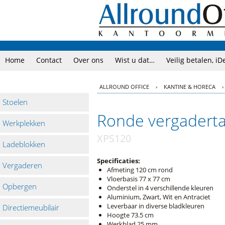
Home
Contact
Over ons
Wist u dat…
Veilig betalen, iD
ALLROUND OFFICE
›
KANTINE & HORECA
›
Stoelen
Ronde vergaderta
Werkplekken
XPS120
Ladeblokken
Specificaties:
Vergaderen
Afmeting 120 cm rond
Vloerbasis 77 x 77 cm
Opbergen
Onderstel in 4 verschillende kleuren
Aluminium, Zwart, Wit en Antraciet
Leverbaar in diverse bladkleuren
Directiemeubilair
Hoogte 73.5 cm
Werkblad 25 mm