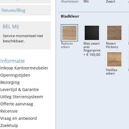
Aluminium
Wit
Zwart
Nieuws/Blog
Bladkleur
BEL MIJ
Service momenteel niet
beschikbaar.
Robson
Mat zwart
Noten
eiken
anti
Hickory
fingerprint
+ € 160,00
Informatie
Inkoop Kantoormeubelen
Halifax
eiken
Openingstijden
Bezorging
Levertijd & Garantie
Uitleg Sterrensysteem
Offerte aanvraag
Recensie
Vraag en antwoord
Zoekhulp