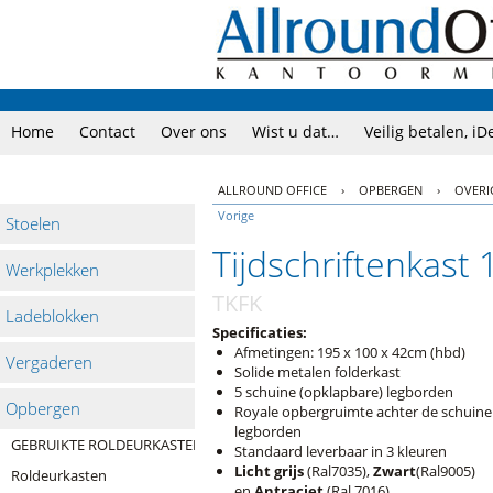
Home
Contact
Over ons
Wist u dat…
Veilig betalen, iD
ALLROUND OFFICE
›
OPBERGEN
›
OVERI
Vorige
Stoelen
Tijdschriftenkas
Werkplekken
TKFK
Ladeblokken
Specificaties:
Afmetingen: 195 x 100 x 42cm (hbd)
Vergaderen
Solide metalen folderkast
5 schuine (opklapbare) legborden
Opbergen
Royale opbergruimte achter de schuine
legborden
GEBRUIKTE ROLDEURKASTEN
Standaard leverbaar in 3 kleuren
Licht grijs
(Ral7035),
Zwart
(Ral9005)
Roldeurkasten
en
Antraciet
(Ral 7016)