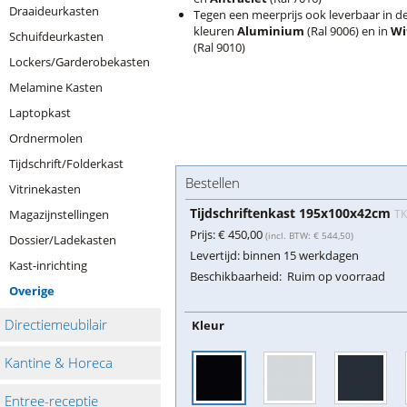
Draaideurkasten
Tegen een meerprijs ook leverbaar in d
kleuren
Aluminium
(Ral 9006) en in
Wi
Schuifdeurkasten
(Ral 9010)
Lockers/Garderobekasten
Melamine Kasten
Laptopkast
Ordnermolen
Tijdschrift/Folderkast
Bestellen
Vitrinekasten
Tijdschriftenkast 195x100x42cm
Magazijnstellingen
TK
Prijs:
€ 450,00
(incl. BTW: € 544,50)
Dossier/Ladekasten
Levertijd:
binnen 15 werkdagen
Kast-inrichting
Beschikbaarheid:
Ruim op voorraad
Overige
Directiemeubilair
Kleur
Kantine & Horeca
Entree-receptie