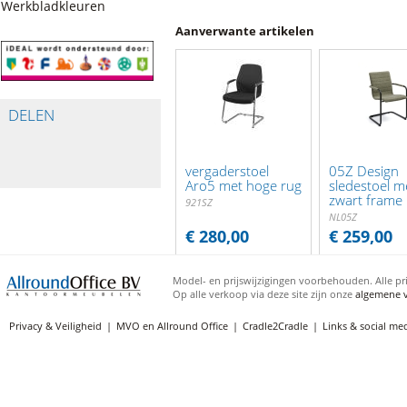
Werkbladkleuren
Aanverwante artikelen
DELEN
vergaderstoel
05Z Design
Aro5 met hoge rug
sledestoel m
zwart frame
921SZ
NL05Z
€ 280,00
€ 259,00
Model- en prijswijzigingen voorbehouden. Alle pri
Op alle verkoop via deze site zijn onze
algemene 
Privacy & Veiligheid
MVO en Allround Office
Cradle2Cradle
Links & social me