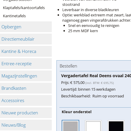
stootrand
Klaptafels/kantoortafels
Leverbaar in diverse bladkleuren
Optie: werkblad extreem mat zwart, laa
Kantinetafels
nagenoeg geen vingerafdrukken achter
Snel en eenvoudig te reinigen
Opbergen
25 mm MDF kern
Directiemeubilair
Kantine & Horeca
Entree-receptie
Bestellen
Magazijnstellingen
Vergadertafel Real Deens ovaal 2
Prijs:
€ 575,00
(incl. BTW: € 695,75)
Brandkasten
Levertijd:
binnen 15 werkdagen
Beschikbaarheid:
Ruim op voorraad
Accessoires
Kleur onderstel
Nieuwe producten
Nieuws/Blog