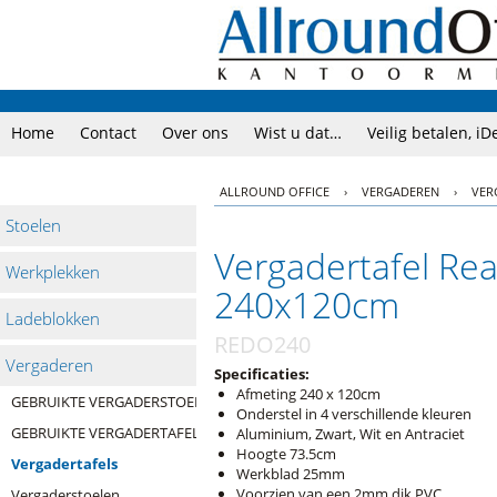
Home
Contact
Over ons
Wist u dat…
Veilig betalen, iD
ALLROUND OFFICE
›
VERGADEREN
›
VER
Stoelen
Vergadertafel Rea
Werkplekken
240x120cm
Ladeblokken
REDO240
Vergaderen
Specificaties:
Afmeting 240 x 120cm
GEBRUIKTE VERGADERSTOELEN
Onderstel in 4 verschillende kleuren
GEBRUIKTE VERGADERTAFELS
Aluminium, Zwart, Wit en Antraciet
Hoogte 73.5cm
Vergadertafels
Werkblad 25mm
Voorzien van een 2mm dik PVC
Vergaderstoelen