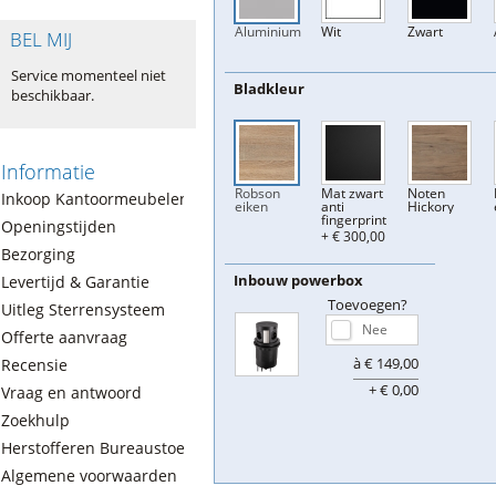
Aluminium
Wit
Zwart
BEL MIJ
Service momenteel niet
Bladkleur
beschikbaar.
Informatie
Robson
Mat zwart
Noten
Inkoop Kantoormeubelen
eiken
anti
Hickory
fingerprint
Openingstijden
+ € 300,00
Bezorging
Inbouw powerbox
Levertijd & Garantie
Toevoegen?
Uitleg Sterrensysteem
Offerte aanvraag
à € 149,00
Recensie
+ € 0,00
Vraag en antwoord
Zoekhulp
Herstofferen Bureaustoelen
Algemene voorwaarden