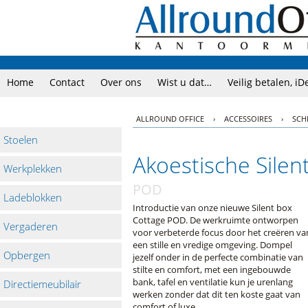
Home
Contact
Over ons
Wist u dat…
Veilig betalen, iD
ALLROUND OFFICE
›
ACCESSOIRES
›
SCH
Stoelen
Akoestische Silen
Werkplekken
POD
Ladeblokken
Introductie van onze nieuwe Silent box
Cottage POD. De werkruimte ontworpen
Vergaderen
voor verbeterde focus door het creëren va
een stille en vredige omgeving. Dompel
Opbergen
jezelf onder in de perfecte combinatie van
stilte en comfort, met een ingebouwde
bank, tafel en ventilatie kun je urenlang
Directiemeubilair
werken zonder dat dit ten koste gaat van
comfort of luxe.