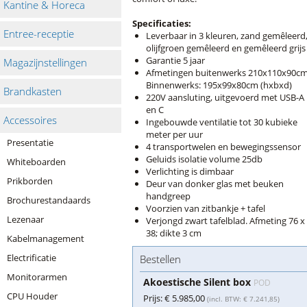
Kantine & Horeca
Specificaties:
Entree-receptie
Leverbaar in 3 kleuren, zand gemêleerd
olijfgroen gemêleerd en gemêleerd grijs
Garantie 5 jaar
Magazijnstellingen
Afmetingen buitenwerks 210x110x90cm
Binnenwerks: 195x99x80cm (hxbxd)
Brandkasten
220V aansluting, uitgevoerd met USB-A
en C
Accessoires
Ingebouwde ventilatie tot 30 kubieke
meter per uur
Presentatie
4 transportwelen en bewegingssensor
Geluids isolatie volume 25db
Whiteboarden
​Verlichting is dimbaar
Prikborden
Deur van donker glas met beuken
handgreep
Brochurestandaards
Voorzien van zitbankje + tafel
Lezenaar
Verjongd zwart tafelblad. Afmeting 76 x
38; dikte 3 cm
Kabelmanagement
Electrificatie
Bestellen
Monitorarmen
Akoestische Silent box
POD
CPU Houder
Prijs:
€ 5.985,00
(incl. BTW: € 7.241,85)