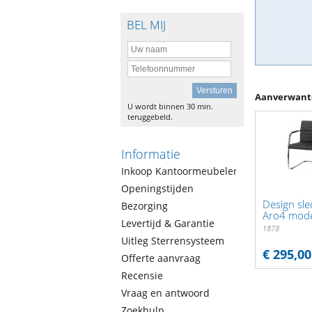
BEL MIJ
Aanverwante
U wordt binnen 30 min.
teruggebeld.
Informatie
Inkoop Kantoormeubelen
Openingstijden
Design sle
Bezorging
Aro4 mod
Levertijd & Garantie
1878
Uitleg Sterrensysteem
€ 295,00
Offerte aanvraag
Recensie
Vraag en antwoord
Zoekhulp