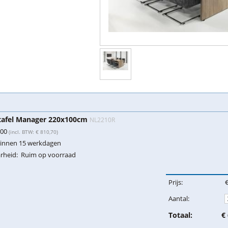
tafel Manager 220x100cm
NL2210R
,00
(incl. BTW: € 810,70)
innen 15 werkdagen
rheid:
Ruim op voorraad
Prijs:
Aantal:
Totaal:
€