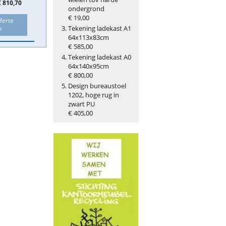
€ 810,70
ondergrond
€ 19,00
ferte
Tekening ladekast A1
n
64x113x83cm
€ 585,00
Tekening ladekast A0
64x140x95cm
€ 800,00
Design bureaustoel
1202, hoge rug in
zwart PU
€ 405,00