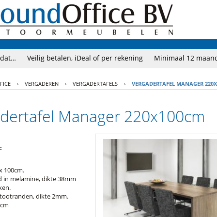
 dat…
Veilig betalen, iDeal of per rekening
Minimaal 12 maand
FICE
›
VERGADEREN
›
VERGADERTAFELS
›
VERGADERTAFEL MANAGER 220
dertafel Manager 220x100cm
:
 x 100cm.
d in melamine, dikte 38mm
ken.
stootranden, dikte 2mm.
5cm