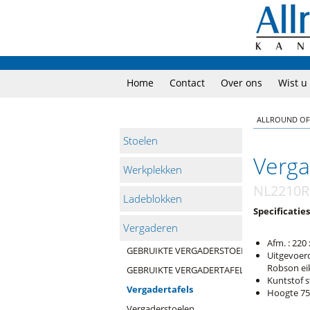
Home
Contact
Over ons
Wist u
ALLROUND OF
Stoelen
Verga
Werkplekken
NL2210R
Ladeblokken
Specificaties
Vergaderen
Afm. : 220
GEBRUIKTE VERGADERSTOELEN
Uitgevoer
Robson ei
GEBRUIKTE VERGADERTAFELS
Kuntstof 
Vergadertafels
Hoogte 7
Vergaderstoelen