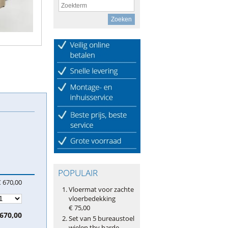
POPULAIR
€ 670,00
Vloermat voor zachte
vloerbedekking
€ 75,00
 670,00
Set van 5 bureaustoel
wielen tbv harde