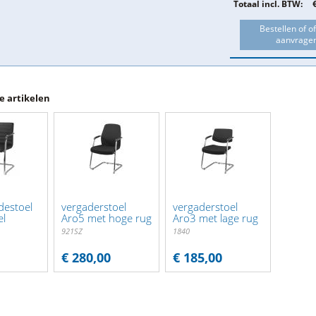
Totaal incl. BTW:
Bestellen of of
aanvrage
 artikelen
destoel
vergaderstoel
vergaderstoel
el
Aro5 met hoge rug
Aro3 met lage rug
921SZ
1840
€ 280,00
€ 185,00